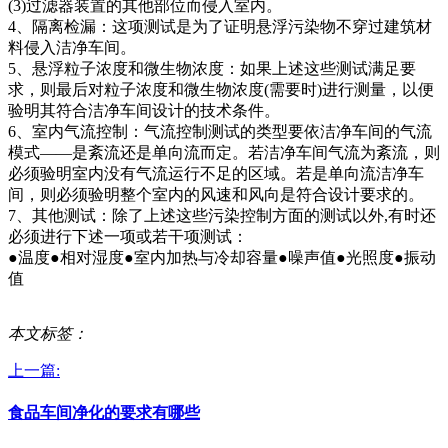
(3)过滤器装置的其他部位而侵入室内。
4、隔离检漏：这项测试是为了证明悬浮污染物不穿过建筑材
料侵入洁净车间。
5、悬浮粒子浓度和微生物浓度：如果上述这些测试满足要
求，则最后对粒子浓度和微生物浓度(需要时)进行测量，以便
验明其符合洁净车间设计的技术条件。
6、室内气流控制：气流控制测试的类型要依洁净车间的气流
模式——是紊流还是单向流而定。若洁净车间气流为紊流，则
必须验明室内没有气流运行不足的区域。若是单向流洁净车
间，则必须验明整个室内的风速和风向是符合设计要求的。
7、其他测试：除了上述这些污染控制方面的测试以外,有时还
必须进行下述一项或若干项测试：
●温度●相对湿度●室内加热与冷却容量●噪声值●光照度●振动
值
本文标签：
上一篇:
食品车间净化的要求有哪些