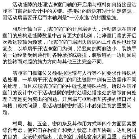
活动缝隙的处理洁净室门轴的开启扇与框料如何搭接是洁
净室门宙密封设计中的关键。搭接处的缝隙有别于固定缝隙，
因活动扇需要开启而木轴则是“一劳永逸”的封固措施。
相对于轴而言，洁净室门的开启扇更大，活动缝隙在洁净
室门的总构造缝隙数量中占有更大的比例，洁净室门扇的开启
次数远较轴为频繁，而洁净室门扇周边缝隙的工作条件也比较
复杂，以单扇平开洁净室门为例，沿竖向的两侧边小，装执手
的一边经常受到通行时各种摩擦或碰撞，装铰链的一边则因扇
的旋转而对膛的施力方向与其他三边完全不同。
洁净室门槛部位又须根据运输与人行等不同要求作特殊构
造处理。一单扇平开洁净室门的四边缝隙中倒有三边需作不同
的处理，而且双扇洁净室门的中缝也是特殊构造。所以在洁净
室门的设计中对于活动缝隙的密封处理处搭接处的缝隙如何处
理？理是更为突出的问题。开启扇与框料相互搭接的槽口尺寸
与槽口形式问题，是活动缝隙密封设计小必须注意的重要问
题。
村局、框、五金、密闭条及其作用方式等四个方面因素要
综合考虑，使它们在构造亡和受力状态上相互协调，达到密封
的目的。应该特别指出，洁净室门扇比窗扇大而且重，密封压