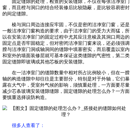
固定缝隙的处理，检查的安装缝隙，不仅在每张洁净室门
窗，而且樘与洞口的结合经装修后比较隐蔽，是比较容易密封
的间定缝隙。
棱与洞口周边连接应牢固，不仅是密闭洁净室门窗，还是
一般洁净室门窗构造的要求，由于洁净室门的受力大而猛，所
以在安装洁净室门的固定过程中尤其应注意棱及其洞口周边的
固定点是否牢固稳定，但对密闭洁净室门窗来说，还必须强调
膛与洁净室门洞或轴洞间的缝隙中填塞密实，而后覆盖以室内
和室外的墙面装修层就可基本保证这类缝隙的气密性，第二类
固定缝隙即玻璃或其他芯板的安装缝隙。
在一洁净室门的缝隙数量中相对所占比例较小，但在一膛
轴的构造缝隙中却往往是主要部分，特别是对于外轴，它们暴
露在大气中，受室外气候的影响，须慎重处理，一方面要尽量
减少芯条玻璃安装缝隙缝隙，固定缝隙的处理怎么办？一方面
要慎重选择设防构造。
很多人查看了
：