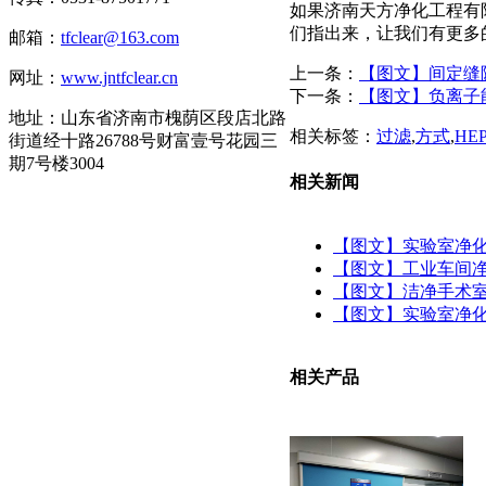
如果济南天方净化工程有
们指出来，让我们有更多
邮箱：
tfclear@163.com
上一条：
【图文】间定缝
网址：
www.jntfclear.cn
下一条：
【图文】负离子
地址：山东省济南市槐荫区段店北路
相关标签：
过滤
,
方式
,
HE
街道经十路26788号财富壹号花园三
期7号楼3004
相关新闻
【图文】实验室净
【图文】工业车间净
【图文】洁净手术
【图文】实验室净
相关产品