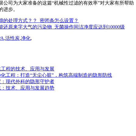
限公司为大家准备的这篇“机械性过滤的有效率”对大家有所帮
的进步。
隙的处理方式？？_密闭条怎么设置？
能还原来字大气的污染物_无菌操作间洁净度应达到10000级
PA
,
活性炭
,
净化
,
化工程的技术、应用与发展
化工程：打造“无尘心脏”，构筑高端制造的隐形防线
室：现代外科的隐形守护者
化：技术、应用与发展趋势