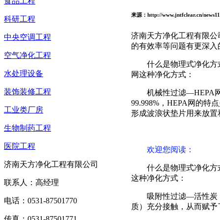
食品工程
来源：http://www.jntfclear.cn/news
科研工程
济南天方净化工程有限公
中央空调工程
的有效率等问题有更深入
空气净化工程
什么是物理式净化方
水处理设备
网这种净化方式：
装饰装修工程
机械性过滤—HEPA网 H
99.998%，HEPA
工业类厂房
形成波浪状垫片用来放置
生物制药工程
医院工程
欢迎您阅读
：
济南天方净化工程有限公司
什么是物理式净化方
这种净化方式：
联系人：高经理
吸附性过滤—活性炭
电话：0531-87501770
质）充分接触，从而赋予
传真：0531-87501771