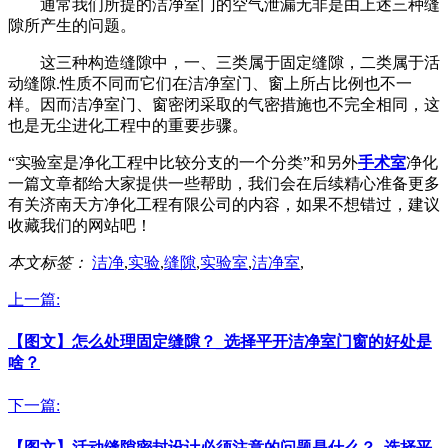
通常我们所提的洁净室门的空气泄漏无非是由上述三种缝
隙所产生的问题。
这三种构造缝隙中，一、三类属于固定缝隙，二类属于活
动缝隙.性质不同而它们在洁净室门、窗上所占比例也不一
样。因而洁净室门、窗密闭采取的气密措施也不完全相同，这
也是无尘进化工程中的重要步骤。
“实验室是净化工程中比较分支的一个分类”和另外
手术室
净化
一篇文章都给大家提供一些帮助，我们会在后续精心准备更多
有关济南天方净化工程有限公司的内容，如果不想错过，建议
收藏我们的网站吧！
本文标签：
洁净
,
实验
,
缝隙
,
实验室
,
洁净室
,
上一篇:
【图文】怎么处理固定缝隙？_选择平开洁净室门窗的好处是
啥？
下一篇:
【图文】活动缝隙密封设计必须注意的问题是什么？_选择平