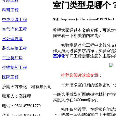
食品工程
室门类型是哪个
科研工程
中央空调工程
来源：http://www.jntfclear.cn/news1149671.htm
空气净化工程
希望大家通过本文的介绍，可以对
同来看一下相关的内容简介
水处理设备
实验室是净化工程中比较分支
装饰装修工程
作人员无过多要求洁净，实验室是
室净化
车间工程需要注意的主要内
工业类厂房
生物制药工程
推荐您阅读这篇文章：
医院工程
平开洁净室门扇的缝隙密封平
济南天方净化工程有限公司
一般选用成型断面的弹性材料作为密
联系人：高经理
高度大抵在2400mm以内。
电话：0531-87501770
密闭条的设置。在经常启闭洁
上，或者一些内洁净室门由于车间
传真：0531-87501771