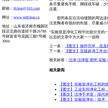
条尽量避免手模、脚踩或车碰，少
邮箱：
tfclear@163.com
压紧。
网址：
www.jntfclear.cn
密闭条应沿活动缝隙的周边连
注意陶者有很好的衔接，尽量减小
地址：山东省济南市槐荫区
段店北路街道经十路26788
“实验室是净化工程中比较分支的
号财富壹号花园三期7号楼
以后的文章中为大家一一说明
3004
上一条：
【图文】操作完毕，应及
下一条：
【图文】百级超净工作台
相关标签：
洁净
,
洁净室
,
密闭
,
实验
,
相关新闻
【图文】实验室净化工程的
【图文】工业车间净化工程：
【图文】洁净手术室：现代
【图文】实验室净化：技术