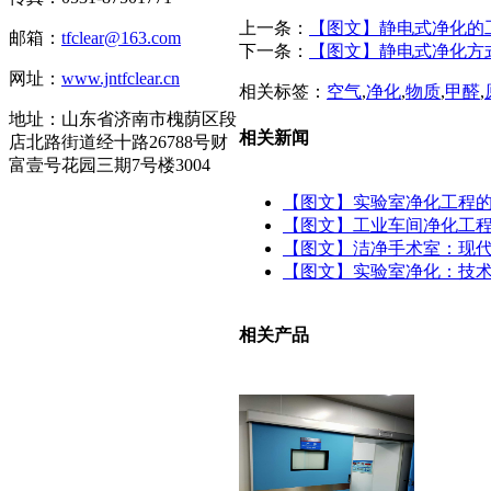
上一条：
【图文】静电式净化的
邮箱：
tfclear@163.com
下一条：
【图文】静电式净化方
网址：
www.jntfclear.cn
相关标签：
空气
,
净化
,
物质
,
甲醛
,
地址：山东省济南市槐荫区段
相关新闻
店北路街道经十路26788号财
富壹号花园三期7号楼3004
【图文】实验室净化工程
【图文】工业车间净化工程
【图文】洁净手术室：现
【图文】实验室净化：技
相关产品