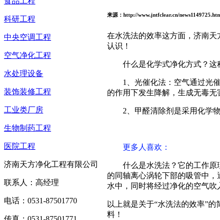
食品工程
来源：http://www.jntfclear.cn/news1149725.
科研工程
在水洗法的效率这方面，济南天
中央空调工程
认识！
空气净化工程
什么是化学式净化方式？这
水处理设备
1、光催化法：空气通过光
装饰装修工程
的作用下发生降解，生成无毒无
工业类厂房
2、甲醛清除剂是采用化学
生物制药工程
医院工程
更多人喜欢：
济南天方净化工程有限公司
什么是水洗法？它的工作原
的同轴离心涡轮下部的吸管中，
联系人：高经理
水中，同时将经过净化的空气吹
电话：0531-87501770
以上就是关于“水洗法的效率”
料！
传真：0531-87501771