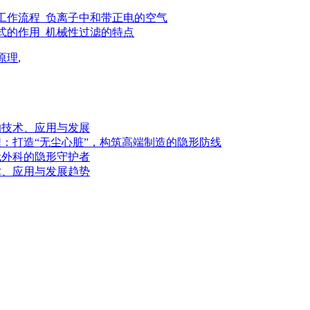
工作流程_负离子中和带正电的空气
式的作用_机械性过滤的特点
原理
,
的技术、应用与发展
：打造“无尘心脏”，构筑高端制造的隐形防线
代外科的隐形守护者
术、应用与发展趋势