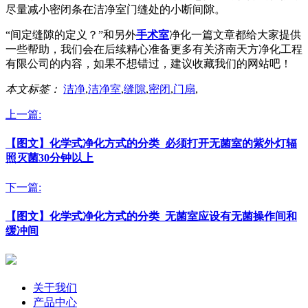
尽量减小密闭条在洁净室门缝处的小断间隙。
“间定缝隙的定义？”和另外
手术室
净化一篇文章都给大家提供
一些帮助，我们会在后续精心准备更多有关济南天方净化工程
有限公司的内容，如果不想错过，建议收藏我们的网站吧！
本文标签：
洁净
,
洁净室
,
缝隙
,
密闭
,
门扇
,
上一篇:
【图文】化学式净化方式的分类_必须打开无菌室的紫外灯辐
照灭菌30分钟以上
下一篇:
【图文】化学式净化方式的分类_无菌室应设有无菌操作间和
缓冲间
关于我们
产品中心