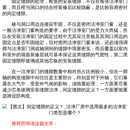
固定缝隙的处理，检查的安装缝隙，不仅在每张洁净室门
窗，而且樘与洞口的结合经装修后比较隐蔽，是比较容易密封
的间定缝隙。
棱与洞口周边连接应牢固，不仅是密闭洁净室门窗，还是
一般洁净室门窗构造的要求，由于洁净室门的受力大而猛，所
以在安装洁净室门的固定过程中尤其应注意棱及其洞口周边的
固定点是否牢固稳定，但对密闭洁净室门窗来说，还必须强调
膛与洁净室门洞或轴洞间的缝隙中填塞密实，而后覆盖以室内
和室外的墙面装修层就可基本保证这类缝隙的气密性，第二类
固定缝隙即玻璃或其他芯板的安装缝隙。
在一洁净室门的缝隙数量中相对所占比例较小，但在一膛
轴的构造缝隙中却往往是主要部分，特别是对于外轴，它们暴
露在大气中，受室外气候的影响，须慎重处理，一方面要尽量
减少芯条玻璃安装缝隙洁净，间定缝隙的定义？一方面要慎重
选择设防构造。
推荐您阅读这篇文章：