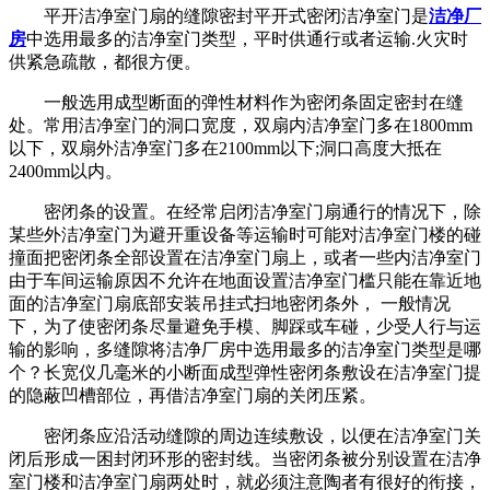
平开洁净室门扇的缝隙密封平开式密闭洁净室门是
洁净厂
房
中选用最多的洁净室门类型，平时供通行或者运输.火灾时
供紧急疏散，都很方便。
一般选用成型断面的弹性材料作为密闭条固定密封在缝
处。常用洁净室门的洞口宽度，双扇内洁净室门多在1800mm
以下，双扇外洁净室门多在2100mm以下;洞口高度大抵在
2400mm以内。
密闭条的设置。在经常启闭洁净室门扇通行的情况下，除
某些外洁净室门为避开重设备等运输时可能对洁净室门楼的碰
撞面把密闭条全部设置在洁净室门扇上，或者一些内洁净室门
由于车间运输原因不允许在地面设置洁净室门槛只能在靠近地
面的洁净室门扇底部安装吊挂式扫地密闭条外， 一般情况
下，为了使密闭条尽量避免手模、脚踩或车碰，少受人行与运
输的影响，多缝隙将洁净厂房中选用最多的洁净室门类型是哪
个？长宽仪几毫米的小断面成型弹性密闭条敷设在洁净室门提
的隐蔽凹槽部位，再借洁净室门扇的关闭压紧。
密闭条应沿活动缝隙的周边连续敷设，以便在洁净室门关
闭后形成一困封闭环形的密封线。当密闭条被分别设置在洁净
室门楼和洁净室门扇两处时，就必须注意陶者有很好的衔接，