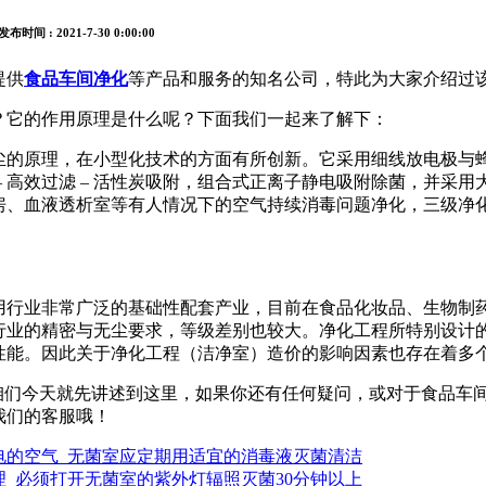
 发布时间 : 2021-7-30 0:00:00
提供
食品车间净化
等产品和服务的知名公司，特此为大家介绍过该
？它的作用原理是什么呢？下面我们一起来了解下：
尘的原理，在小型化技术的方面有所创新。它采用细线放电极与
– 高效过滤 – 活性炭吸附，组合式正离子静电吸附除菌，并采
病房、血液透析室等有人情况下的空气持续消毒问题净化，三级净化
用行业非常广泛的基础性配套产业，目前在食品化妆品、生物制
行业的精密与无尘要求，等级差别也较大。净化工程所特别设计
性能。因此关于净化工程（洁净室）造价的影响因素也存在着多
，咱们今天就先讲述到这里，如果你还有任何疑问，或对于食品车
我们的客服哦！
电的空气_无菌室应定期用适宜的消毒液灭菌清洁
_必须打开无菌室的紫外灯辐照灭菌30分钟以上