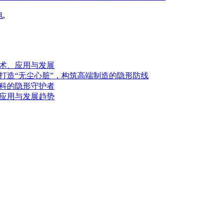
电
,
术、应用与发展
打造“无尘心脏”，构筑高端制造的隐形防线
科的隐形守护者
应用与发展趋势