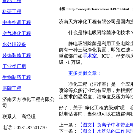
食品工程
来源：http://www.jntfclear.cn/news1149799.html
科研工程
济南天方净化工程有限公司是国内
中央空调工程
什么是静电吸附除菌净化技术
空气净化工程
静电吸附除菌是利用工业电除
水处理设备
前有一种三级净化装置，即预过滤 
装饰装修工程
重点部门如
手术室
、ICU 、母婴
级 ~1 万级。
工业类厂房
更多类似文章
：
生物制药工程
净化工程（洁净室）是一个应
医院工程
喷涂等众多行业均有应用，并根据
定要求的温湿度、洁净度及压力等
济南天方净化工程有限公
司
好了，关于“净化工程的级别”呢
以电话咨询，当然也可以在线咨询
联系人：高经理
上一条：
【图文】负离子中和带正
电话：0531-87501770
下一条：
【图文】水洗法的工作原理