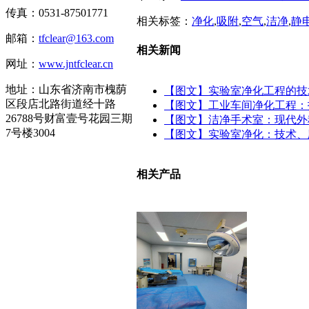
传真：0531-87501771
相关标签：
净化
,
吸附
,
空气
,
洁净
,
静
邮箱：
tfclear@163.com
相关新闻
网址：
www.jntfclear.cn
地址：山东省济南市槐荫
【图文】实验室净化工程的技
区段店北路街道经十路
【图文】工业车间净化工程：
26788号财富壹号花园三期
【图文】洁净手术室：现代外
7号楼3004
【图文】实验室净化：技术、
相关产品