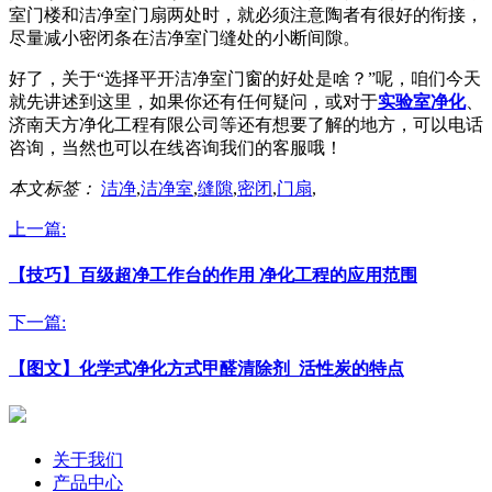
室门楼和洁净室门扇两处时，就必须注意陶者有很好的衔接，
尽量减小密闭条在洁净室门缝处的小断间隙。
好了，关于“选择平开洁净室门窗的好处是啥？”呢，咱们今天
就先讲述到这里，如果你还有任何疑问，或对于
实验室净化
、
济南天方净化工程有限公司等还有想要了解的地方，可以电话
咨询，当然也可以在线咨询我们的客服哦！
本文标签：
洁净
,
洁净室
,
缝隙
,
密闭
,
门扇
,
上一篇:
【技巧】百级超净工作台的作用 净化工程的应用范围
下一篇:
【图文】化学式净化方式甲醛清除剂_活性炭的特点
关于我们
产品中心