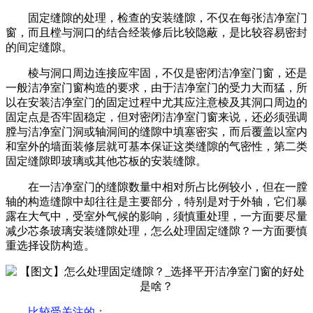
固定缝隙的处理，检查的安装缝隙，不仅在每张洁净室门
窗，而且樘与洞口的结合经装修后比较隐蔽，是比较容易密封
的间定缝隙。
棱与洞口周边连接应牢固，不仅是密闭洁净室门窗，还是
一般洁净室门窗构造的要求，由于洁净室门的受力大而猛，所
以在安装洁净室门的固定过程中尤其应注意棱及其洞口周边的
固定点是否牢固稳定，但对密闭洁净室门窗来说，还必须强调
膛与洁净室门洞或轴洞间的缝隙中填塞密实，而后覆盖以室内
和室外的墙面装修层就可基本保证这类缝隙的气密性，第二类
固定缝隙即玻璃或其他芯板的安装缝隙。
在一洁净室门的缝隙数量中相对所占比例较小，但在一膛
轴的构造缝隙中却往往是主要部分，特别是对于外轴，它们暴
露在大气中，受室外气候的影响，须慎重处理，一方面要尽量
减少芯条玻璃安装缝隙处理，怎么处理固定缝隙？一方面要慎
重选择设防构造。
比较受关注的
：