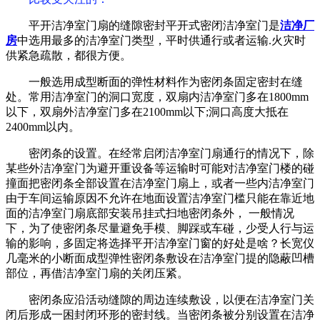
平开洁净室门扇的缝隙密封平开式密闭洁净室门是
洁净厂
房
中选用最多的洁净室门类型，平时供通行或者运输.火灾时
供紧急疏散，都很方便。
一般选用成型断面的弹性材料作为密闭条固定密封在缝
处。常用洁净室门的洞口宽度，双扇内洁净室门多在1800mm
以下，双扇外洁净室门多在2100mm以下;洞口高度大抵在
2400mm以内。
密闭条的设置。在经常启闭洁净室门扇通行的情况下，除
某些外洁净室门为避开重设备等运输时可能对洁净室门楼的碰
撞面把密闭条全部设置在洁净室门扇上，或者一些内洁净室门
由于车间运输原因不允许在地面设置洁净室门槛只能在靠近地
面的洁净室门扇底部安装吊挂式扫地密闭条外， 一般情况
下，为了使密闭条尽量避免手模、脚踩或车碰，少受人行与运
输的影响，多固定将选择平开洁净室门窗的好处是啥？长宽仪
几毫米的小断面成型弹性密闭条敷设在洁净室门提的隐蔽凹槽
部位，再借洁净室门扇的关闭压紧。
密闭条应沿活动缝隙的周边连续敷设，以便在洁净室门关
闭后形成一困封闭环形的密封线。当密闭条被分别设置在洁净