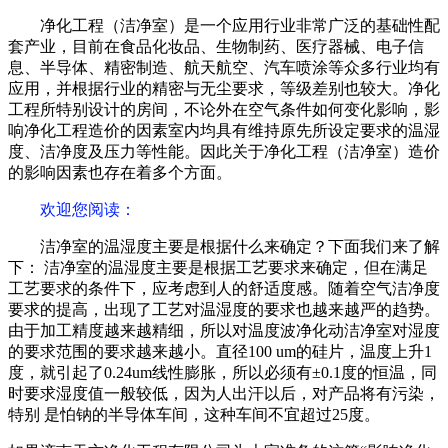
净化工程（洁净室）是一个应用行业非常广泛的基础性配
套产业，目前在食品化妆品、生物制药、医疗器械、电子信
息、半导体、精密制造、航天航空、汽车喷涂等众多行业均有
应用，并根据行业的精密与无尘要求，等级差别也较大。净化
工程所特别设计的房间，不论外在空气条件如何变化影响，影
响净化工程造价的因素室内均具有维持原先所设定要求的温湿
度、洁净度及压力等性能。因此关于净化工程（洁净室）造价
的影响因素也存在着多个方面。
欢迎您阅读
：
洁净室的温湿度主要是根据什么来确定？下面我们来了解
下： 洁净室的温湿度主要是根据工艺要求来确定，但在满足
工艺要求的条件下，应考虑到人的舒适度感。随着空气洁净度
要求的提高，出现了工艺对温湿度的要求也越来越严的趋势。
由于加工精度越来越精细，所以对温度波净化动洁净室对湿度
的要求范围的要求越来越小。直径100 um的硅片，温度上升1
度，就引起了0.24um线性膨胀，所以必须有±0.1度的恒温，同
时要求湿度值一般较低，因为人出汗以后，对产品将有污染，
特别 是怕钠的半导体车间，这种车间不宜超过25度。