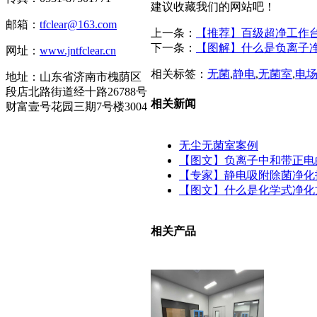
建议收藏我们的网站吧！
邮箱：
tfclear@163.com
上一条：
【推荐】百级超净工作台
下一条：
【图解】什么是负离子
网址：
www.jntfclear.cn
相关标签：
无菌
,
静电
,
无菌室
,
电
地址：山东省济南市槐荫区
段店北路街道经十路26788号
相关新闻
财富壹号花园三期7号楼3004
无尘无菌室案例
【图文】负离子中和带正电
【专家】静电吸附除菌净化
【图文】什么是化学式净化
相关产品