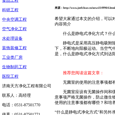
食品工程
来源：http://www.jntfclear.cn/news1149964.h
科研工程
希望大家通过本文的介绍，可以
中央空调工程
内容简介
空气净化工程
什么是静电式净化方式？什
水处理设备
静电式是采用高压静电吸附
装饰装修工程
下，不断地向阳极运动。当空气
是，什么是静电式净化方式到达
工业类厂房
生物制药工程
推荐您阅读这篇文章：
医院工程
无菌室的使用的注意事项都
济南天方净化工程有限公司
无菌室应设有无菌操作间和缓冲
联系人：高经理
意事项严格无菌操作，防止微生
使用的注意事项都有哪些？和培
电话：0531-87501770
“什么是静电式净化方式”和另
传真：0531-87501771