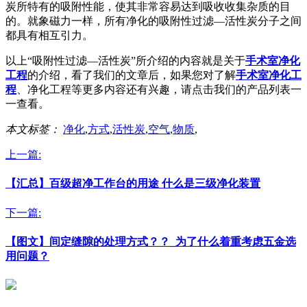
炭所特有的吸附性能，使其非常容易达到吸收收集杂质的目
的。就象磁力一样，所有净化的吸附性过滤—活性炭分子之间
都具有相互引力。
以上“吸附性过滤—活性炭”所介绍的内容就是关于
手术室净化
工程
的介绍，看了我们的文章后，如果您对了解
手术室净化工
程
、净化工程等更多内容还有兴趣，请点击我们的产品列表一
一查看。
本文标签：
净化
,
方式
,
活性炭
,
空气
,
物质
,
上一篇:
【汇总】百级超净工作台的用途 什么是三级净化装置
下一篇:
【图文】间定缝隙的处理方式？？_为了什么着重考虑五金选
用问题？