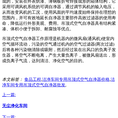
成的，安装在外表烘漆、薄钢板折弯焊接成形的箱体结构，它
采用可调风机系统的可调自净器，通过调节风机的输入电压，
从而改变风机的工况，使用风面的平均速度始终保持在理想的
范围内，并可有效地延长自净器主要部件高效过滤器的使用寿
命，降低运行外形美观、费用。吊顶式空气自净器具有结构紧
凑、体积小便于拆卸、耐腐蚀等优点。
吊顶式空气自净器工作原理是机器内的微风扇(通风机)使室内
空气循环流动，污染的空气通过机内的空气过滤器(两次过滤)
后将各种污染物清除或吸附，然后经过装在出风口的负离子发
生器，将空气不断电离，产生大量负离子，被微风扇送出，形
成负离子气流，达到清洁、净化空气的目的。
本文标签：
食品工程
,
洁净车间专用吊顶式空气自净器价格
,
洁
净车间专用吊顶式空气自净器批发
,
上一篇:
无尘净化车间
下一篇: